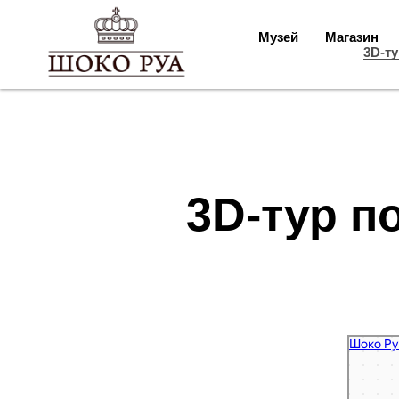
Шоко Руа
Кондитерск
Кондитерск
Музей
Магазин
3D-ту
3D-тур п