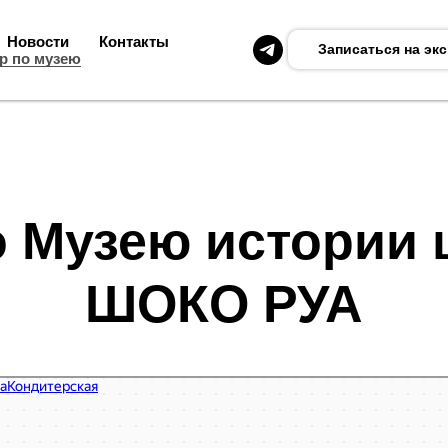
ая в Рязани
ие изделия оптом в Рязани
Новости
Контакты
Записаться на эк
р по музею
о Музею истории
ШОКО РУА