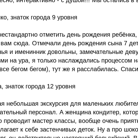
есно, интерактивно - с душой!!! Мы остались в 
о, знаток города 9 уровня
нестандартно отметить день рождения ребёнка,
 вам сюда. Отмечали день рождения сына 7 дет
узья и именинник довольны, замечательные де
ми на ура, я только наслаждались процессом 
все бегом бегом), тут же я расслабилась. Спаси
 знаток города 12 уровня
ая небольшая экскурсия для маленьких любите
ательный персонал. А женщина кондитер, кото
о проводит мастер классы, вообще очень прия
лагает к себе застенчивых деток. Ну а про шо