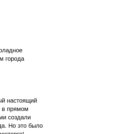
коладное
ам города
мый настоящий
 в прямом
ми создали
а. Но это было