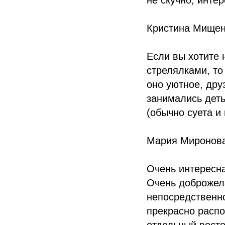
не скучно, интер
Кристина Мищенк
Если вы хотите 
стрелялками, то
оно уютное, др
занимались деть
(обычно суета и 
Мария Миронова,
Очень интересн
Очень доброжел
непосредственн
прекрасно распо