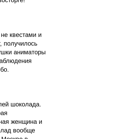
восторге!
 не квестами и
, получилось
вушки аниматоры
наблюдения
бо.
лей шоколада.
рая
тная женщина и
колад вообще