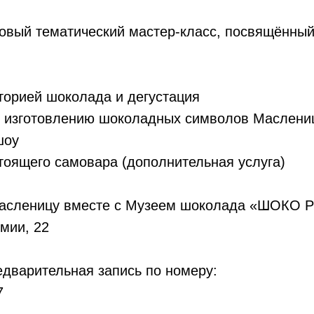
овый тематический мастер-класс, посвящённы
торией шоколада и дегустация
о изготовлению шоколадных символов Маслени
шоу
тоящего самовара (дополнительная услуга)
асленицу вместе с Музеем шоколада «ШОКО Р
мии, 22
дварительная запись по номеру:
7