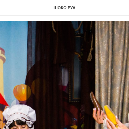
 в ШОКО РУА — Маслени
ШОКО РУА