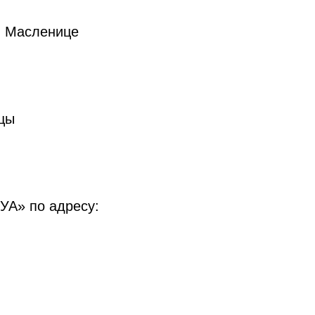
й Масленице
цы
УА» по адресу: