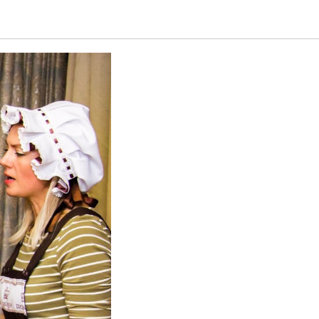
ца! 🥳