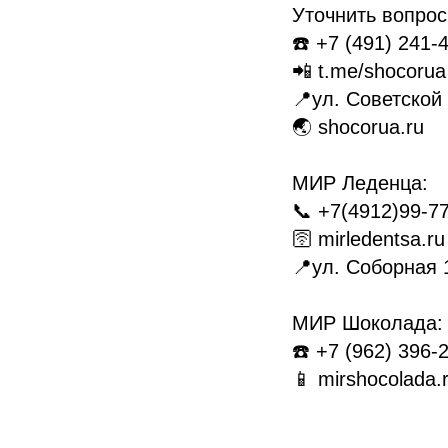
Уточнить вопрос
☎️ +7 (491) 241-
📲 t.me/shocorua
📍ул. Советской
🌏 shocorua.ru
МИР Леденца:
📞 +7(4912)99-7
🛜 mirledentsa.ru
📍ул. Соборная 
МИР Шоколада:
☎️ +7 (962) 396-
📱 mirshocolada.