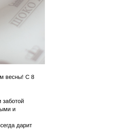
м весны! С 8
и заботой
ными и
всегда дарит