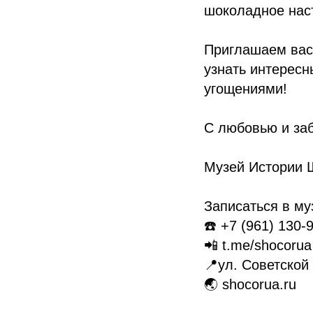
шоколадное нас
Приглашаем вас 
узнать интерес
угощениями!
С любовью и заб
Музей Истории 
Записаться в му
☎️ +7 (961) 130-
📲 t.me/shocorua
📍ул. Советской
🌏 shocorua.ru