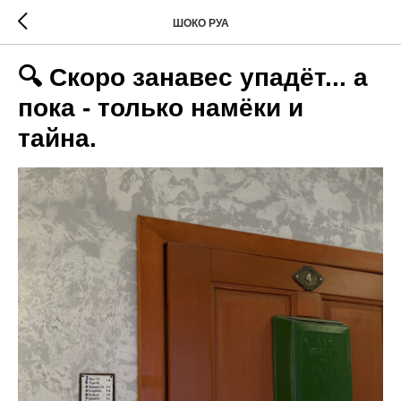
ШОКО РУА
🔍 Скоро занавес упадёт... а
пока - только намёки и
тайна.