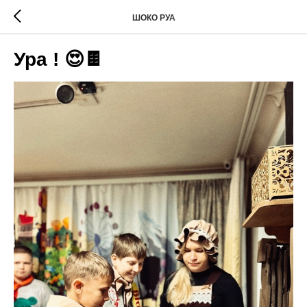
ШОКО РУА
Ура ! 😍🍫