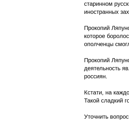
старинном русск
иностранных зах
Прокопий Ляпун
которое боролос
ополченцы смогл
Прокопий Ляпуно
деятельность я
россиян.
Кстати, на кажд
Такой сладкий г
Уточнить вопрос