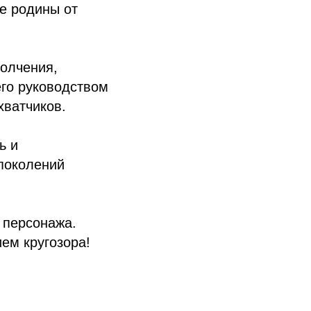
е родины от
олчения,
его руководством
хватчиков.
ь и
поколений
 персонажа.
ем кругозора!