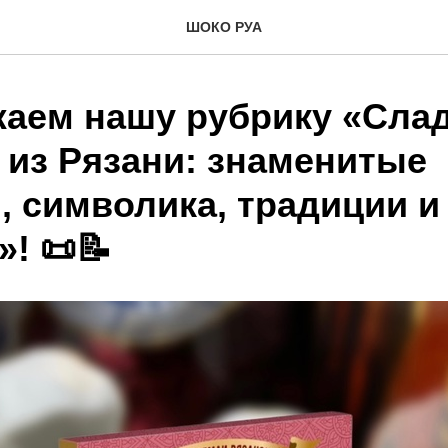
ШОКО РУА
аем нашу рубрику «Сла
 из Рязани: знаменитые
, символика, традиции и
! 📜📝