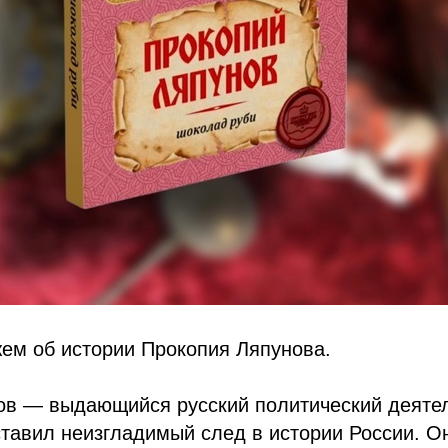
ем об истории Прокопия Ляпунова.
ов — выдающийся русский политический деятел
ставил неизгладимый след в истории России. О