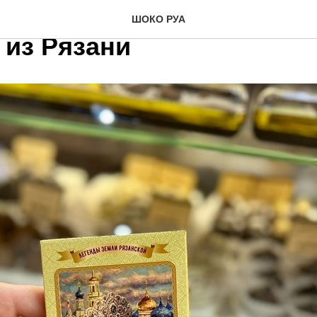
аем нашу рубрику «Сла
ШОКО РУА
 из Рязани