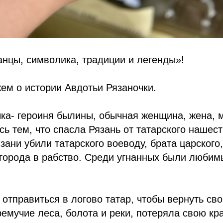
нцы, символика, традиции и легенды»!
ем о истории Авдотьи Рязаночки.
ка- героиня былины, обычная женщина, жена, м
ь тем, что спасла Рязань от татарского нашес
ани убили татарского воеводу, брата царского, 
города в рабство. Среди угнанных были любим
отправиться в логово татар, чтобы вернуть сво
емучие леса, болота и реки, потеряла свою крас