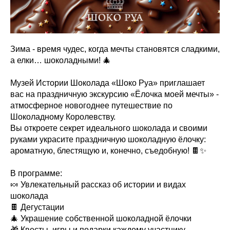
Зима - время чудес, когда мечты становятся сладкими,
а елки… шоколадными! 🎄
Музей Истории Шоколада «Шоко Руа» приглашает
вас на праздничную экскурсию «Ёлочка моей мечты» -
атмосферное новогоднее путешествие по
Шоколадному Королевству.
Вы откроете секрет идеального шоколада и своими
руками украсите праздничную шоколадную ёлочку:
ароматную, блестящую и, конечно, съедобную! 🍫✨
В программе:
🍬 Увлекательный рассказ об истории и видах
шоколада
🍫 Дегустации
🎄 Украшение собственной шоколадной ёлочки
🎁 Квесты, игры и подарки каждому участнику