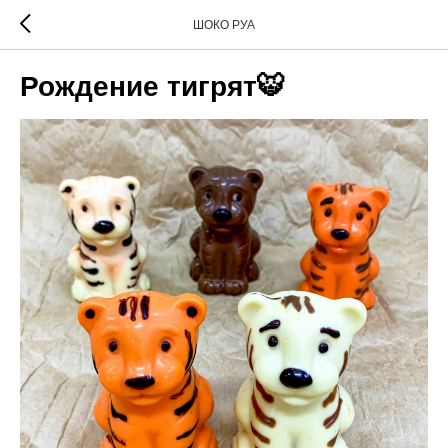
ШОКО РУА
Рождение тигрят🐯